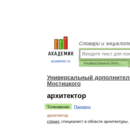
Словари и энциклоп
academic.ru
Универсальный дополнительный практический толковый словарь И. Мостицкого
Универсальный дополнитель
Мостицкого
архитектор
Толкование
Перевод
архитектор
строит
.
специалист
в
области
архитектуры
,