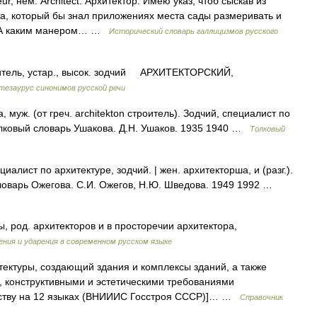
teur, нем. Architect. Архитектор. Имею указ, чтоб сыскав из
кта, который бы знал приложениях места сады размеривать и
8. А каким манером… …
Исторический словарь галлицизмов русского
ель, устар., высок. зодчий АРХИТЕКТОРСКИЙ,
тезаурус синонимов русской речи
муж. (от греч. architekton строитель). Зодчий, специалист по
лковый словарь Ушакова. Д.Н. Ушаков. 1935 1940 …
Толковый
алист по архитектуре, зодчий. | жен. архитекторша, и (разг.).
 словарь Ожегова. С.И. Ожегов, Н.Ю. Шведова. 1949 1992 …
, род. архитекторов и в просторечии архитектора,
ния и ударения в современном русском языке
ектуры, создающий здания и комплексы зданий, а также
, конструктивными и эстетическими требованиями
льству на 12 языках (ВНИИИС Госстроя СССР)]… …
Справочник