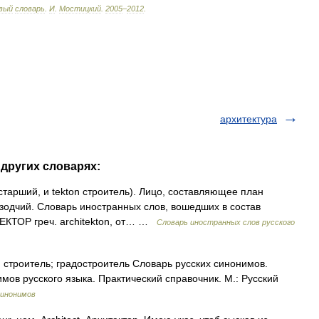
вый
словарь
.
И
.
Мостицкий
.
2005
–
2012
.
архитектура
 других словарях:
hi старший, и tekton строитель). Лицо, составляющее план
 зодчий. Словарь иностранных слов, вошедших в состав
ТЕКТОР греч. architekton, от… …
Словарь иностранных слов русского
) строитель; градостроитель Словарь русских синонимов.
имов русского языка. Практический справочник. М.: Русский
синонимов