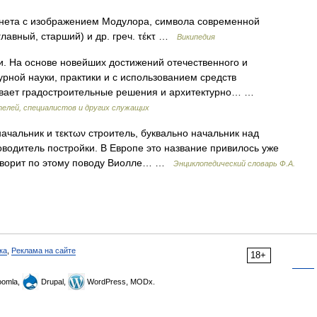
ета с изображением Модулора, символа современной
(главный, старший) и др. греч. τέκτ …
Википедия
. На основе новейших достижений отечественного и
урной науки, практики и с использованием средств
ывает градостроительные решения и архитектурно… …
елей, специалистов и других служащих
начальник и τεκτων строитель, буквально начальник над
оводитель постройки. В Европе это название привилось уже
 говорит по этому поводу Виолле… …
Энциклопедический словарь Ф.А.
ка
,
Реклама на сайте
18+
omla,
Drupal,
WordPress, MODx.