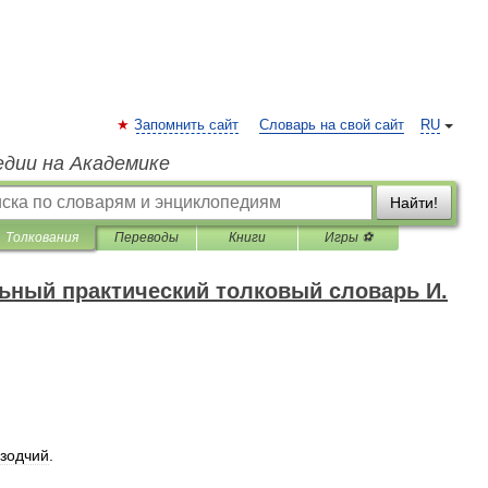
Запомнить сайт
Словарь на свой сайт
RU
едии на Академике
Найти!
Толкования
Переводы
Книги
Игры ⚽
ный практический толковый словарь И.
зодчий
.