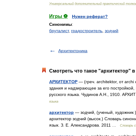
Универсальный
дополнительный
практический
толко
Игры ⚽
Нужен реферат?
Синонимы
:
бруталист
,
градостроитель
,
зодчий
Архитектоника
Смотреть что такое "архитектор" в
АРХИТЕКТОР
— (греч. architektor, от arc
здания и надзирающее за его постройкой,
русского языка. Чудинов А.Н., 1910. АРХИ
языка
архитектор
— зодчий, (ученый, художник 
архитектор зодчий (высок.) Словарь синон
язык. З. Е. Александрова. 2011 …
Словарь 