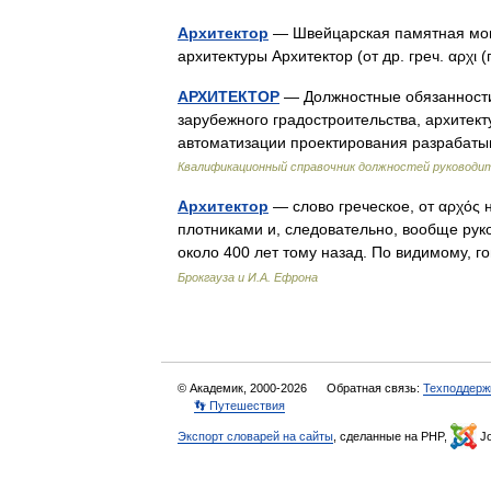
Архитектор
— Швейцарская памятная мон
архитектуры Архитектор (от др. греч. αρχι 
АРХИТЕКТОР
— Должностные обязанности
зарубежного градостроительства, архитект
автоматизации проектирования разрабат
Квалификационный справочник должностей руководит
Архитектор
— слово греческое, от αρχός 
плотниками и, следовательно, вообще рук
около 400 лет тому назад. По видимому,
Брокгауза и И.А. Ефрона
© Академик, 2000-2026
Обратная связь:
Техподдерж
👣 Путешествия
Экспорт словарей на сайты
, сделанные на PHP,
Jo