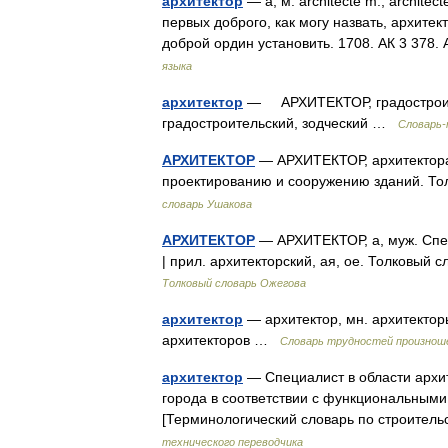
архитектор
— а, м. architecte m., architec
первых доброго, как могу назвать, архите
доброй ордин установить. 1708. АК 3 37
языка
архитектор
— АРХИТЕКТОР, градостроит
градостроительский, зодческий …
Словарь-
АРХИТЕКТОР
— АРХИТЕКТОР, архитектора, 
проектированию и сооружению зданий. То
словарь Ушакова
АРХИТЕКТОР
— АРХИТЕКТОР, а, муж. Специ
| прил. архитекторский, ая, ое. Толковый
Толковый словарь Ожегова
архитектор
— архитектор, мн. архитекторы
архитекторов …
Словарь трудностей произноше
архитектор
— Специалист в области архит
города в соответствии с функциональными
[Терминологический словарь по строите
технического переводчика